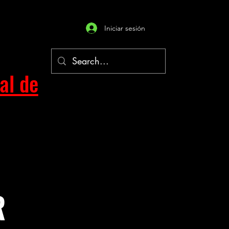
Iniciar sesión
al de
R