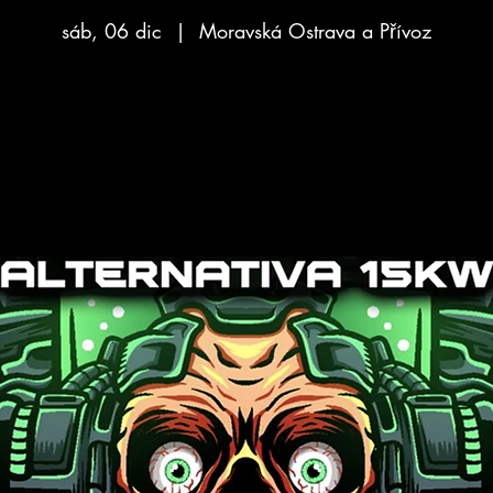
sáb, 06 dic
  |  
Moravská Ostrava a Přívoz
Aucun billet en vente
Voir d'autres événements