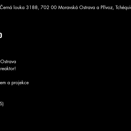
 Černá louka 3188, 702 00 Moravská Ostrava a Přívoz, Tchéqui
o
Ostrava
reaktor!
em a projekce
S)