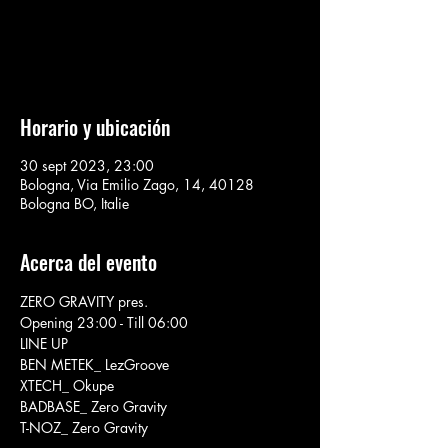
Aucun billet en vente
Voir d'autres événements
Horario y ubicación
30 sept 2023, 23:00
Bologna, Via Emilio Zago, 14, 40128
Bologna BO, Italie
Acerca del evento
ZERO GRAVITY pres.

Opening 23:00 - Till 06:00
LINE UP
BEN METEK_ LezGroove

XTECH_ Okupe

BADBASE_ Zero Gravity

T-NOZ_ Zero Gravity
