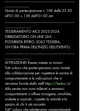
________________________________________
______________

Quota di partecipazione > 10€ dalle 23:30 
all'01:00 > 15€ dall'01:00 am

________________________________________
_______________

TESSERAMENTO AICS 2023-2024 
OBBLIGATORIO ON LINE QUI: 
...

POSSIBILITA RITIRO, SOLO TESSERA, 
UN’ORA PRIMA DELL’INIZIO DELL’EVENTO.

________________________________________
_______________

ATTENZIONE! Evento vietato ai minori 

Tutti coloro che parteciperanno sono invitati 
alla collaborazione per rispettare le norme di 
comportamento e le indicazioni che vi 
verranno fornite dallo staff.
https://tanksc.it/
Alla serata non sono tollerati e ammessi 
comportamenti o offese misogene, omofobe, 
violente e razziste ; rispetta la volontà e lo 
spazio di chi ti sta accanto.
Tutt* coloro che adotteranno comportamenti 